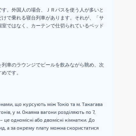
です。外国人の場合、ＪＲパスを使う人が多いと
だけで乗れる寝台列車があります。それが、「サ
個室ではなく、カーテンで仕切られているベッド
を列車のラウンジでビールを飲みながら眺め、次
すめです。
онами, що курсують між Токіо та м. Такагава
онів, у м. Окаяма вагони розділяють по 7,
 – це одномісні або двомісні кімнатки. До
вид, а за окрему плату можна скористатися