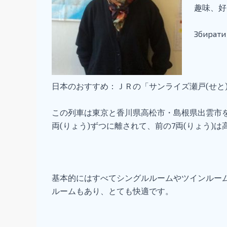
趣味、好
Збирати
日本のおすすめ：ＪＲの「サンライズ瀬戸(せと)
この列車は東京と香川県高松市・島根県出雲市を結
両(りょう)ずつに離されて、前の7両(りょう)
基本的にはすべてシングルルームやツインルー
ルームもあり、とても快適です。