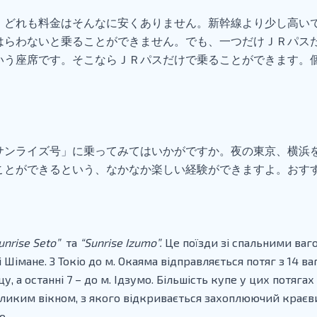
、どれも料金はそんなに安くありません。新幹線より少し高い
はらわないと乗ることができません。でも、一つだけＪＲパス
いう座席です。そこならＪＲパスだけで乗ることができます。
サンライズ号」に乗ってみてはいかがですか。夜の東京、横浜
ことができるという、なかなか楽しい経験ができますよ。おす
unrise
Seto
”
та
“
Sunrise
Izumo
”.
Це поїзди зі спальними ваг
Шімане. З Токіо до м. Окаяма відправляється потяг з 14 ваг
, а останні 7 – до м. Ідзумо. Більшість купе у цих потягах
 великим вікном, з якого відкривається захоплюючий крає
о.