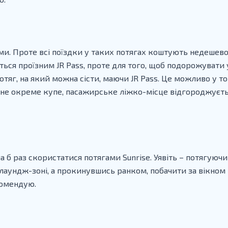
нами. Проте всі поїздки у таких потягах коштують недешев
ється проїзним JR Pass, проте для того, щоб подорожувати
отяг, на який можна сісти, маючи JR Pass. Це можливо у 
 не окреме купе, пасажирське ліжко-місце відгороджуєть
оча б раз скористатися потягами Sunrise. Уявіть – потягую
 лаундж-зоні, а прокинувшись ранком, побачити за вікно
комендую.