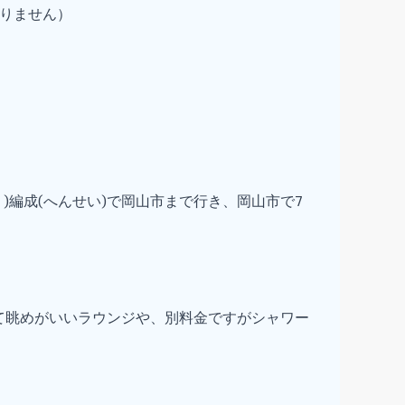
りません）
)編成(へんせい)で岡山市まで行き、岡山市で7
て眺めがいいラウンジや、別料金ですがシャワー