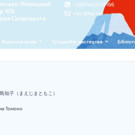
їнсько-Японський
+380442048166
р КПІ
uajc@kpi.ua
Ігоря Сікорського
Японська мова
Традиційні мистецтва
Бібліот
島知子（まえじまともこ）
а Томоко