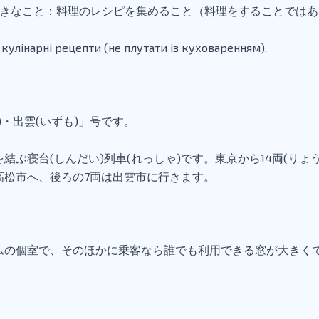
きなこと：料理のレシピを集めること（料理をすることではあ
 кулінарні рецепти (не плутати із куховаренням).
・出雲(いずも)」号です。
ぶ寝台(しんだい)列車(れっしゃ)です。東京から14両(りょう
は高松市へ、後ろの7両は出雲市に行きます。
ムの個室で、そのほかに乗客なら誰でも利用できる窓が大きく