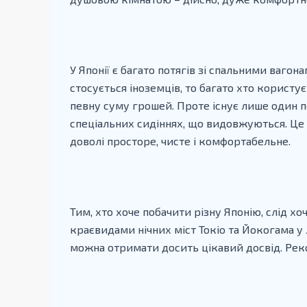
У Японії є багато потягів зі спальними ваго
стосується іноземців, то багато хто користу
певну суму грошей. Проте існує лише один п
спеціальних сидіннях, що видовжуються. Це
доволі просторе, чисте і комфортабельне.
Тим, хто хоче побачити різну Японію, слід х
краєвидами нічних міст Токіо та Йокогама у
можна отримати досить цікавий досвід. Ре