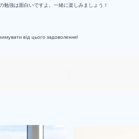
語の勉強は面白いですよ。一緒に楽しみましょう！
римувати від цього задоволення!