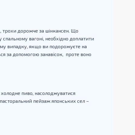
о, трохи дорожче за шінкансен. Що
 у спальному вагоні, необхідно доплатити
тому випадку, якщо ви подорожуєте на
ся за допомогою занавісок, проте воно
чи холодне пиво, насолоджуватися
м пасторальний пейзаж японських сел –