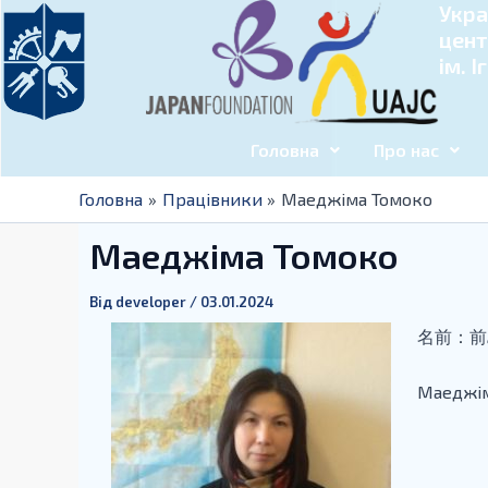
Укра
Перейти
Навігація
цент
до
по
ім. 
вмісту
запису
Головна
Про нас
Головна
Працівники
Маеджіма Томоко
Маеджіма Томоко
Від
developer
/
03.01.2024
名前：前
Маеджім