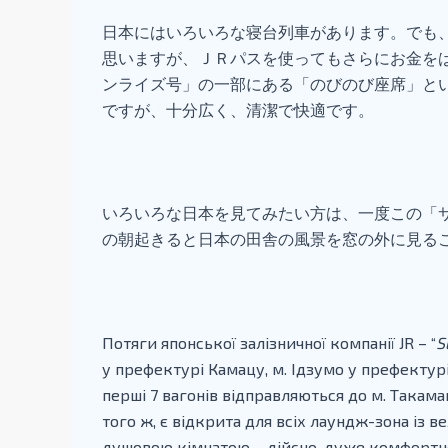
日本にはいろいろな寝台列車があります。でも
思いますが、ＪＲパスを使ってもさらにお金を
ンライズ号」の一部にある「のびのび座席」と
ですが、十分広く、清潔で快適です。
いろいろな日本を見てみたい方は、一度この「
の朝起きると日本の田舎の風景を窓の外に見る
Потяги японської залізничної компанії JR – “
S
у префектурі Камацу, м. Ідзумо у префектурі 
перші 7 вагонів відправляються до м. Такамацу
того ж, є відкрита для всіх лаундж-зона із
душовою кімнатою – дійсно, дуже комфортн