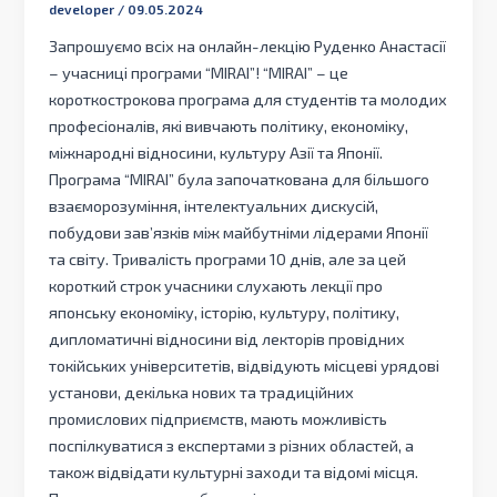
developer
/
09.05.2024
Запрошуємо всіх на онлайн-лекцію Руденко Анастасії
– учасниці програми “MIRAI”! “MIRAI” – це
короткострокова програма для студентів та молодих
професіоналів, які вивчають політику, економіку,
міжнародні відносини, культуру Азії та Японії.
Програма “MIRAI” була започаткована для більшого
взаєморозуміння, інтелектуальних дискусій,
побудови зав’язків між майбутніми лідерами Японії
та світу. Тривалість програми 10 днів, але за цей
короткий строк учасники слухають лекції про
японську економіку, історію, культуру, політику,
дипломатичні відносини від лекторів провідних
токійських університетів, відвідують місцеві урядові
установи, декілька нових та традиційних
промислових підприємств, мають можливість
поспілкуватися з експертами з різних областей, а
також відвідати культурні заходи та відомі місця.