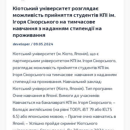
Кіотський університет розглядає
можливість прийняття студентів КПІ ім.
Ігоря Сікорського на тимчасове
навчання з наданням стипендії на
проживання
developer
/
09.05.2024
Кіотський університет (м. Кіото, Японія), що є
партнерським університетом КПІ ім. Ігоря Сікорського,
розглядає можливість прийняття студентів КПІ ім.
Ігоря Сікорського на тимчасове навчання з наданням
стипендії на проживання. Навчальний заклад:
Кіотський університет (Кіото, Японія). Тип програми:
Очне навчання в Японії. Вимоги до учасників:
Навчається на бакалавраті КПІ ім. Ігоря Сікорського; –
Володіє англійською (на рівні TOEFL iBT 79 або IELTS
6.5) або японською мовою; – Прагне очно навчатись в
Японії; – Успішно пройде скринінг Кіотського
університету. Строк подачі: До 20 травня 2024 року.