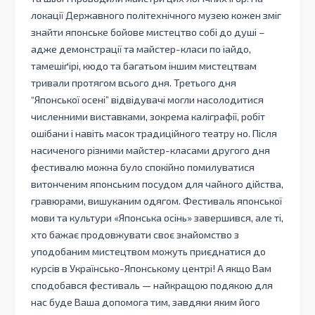
локації Державного політехнічного музею кожен зміг
знайти японське бойове мистецтво собі до душі –
адже демонстрації та майстер-класи по іайдо,
тамешіґірі, кюдо та багатьом іншим мистецтвам
тривали протягом всього дня. Третього дня
“Японської осені” відвідувачі могли насолодитися
численними виставками, зокрема каліграфії, робіт
ошібани і навіть масок традиційного театру но. Після
насиченого різними майстер-класами другого дня
фестивалю можна було спокійно помилуватися
витонченим японським посудом для чайного дійства,
гравюрами, вишуканим одягом. Фестиваль японської
мови та культури «Японська осінь» завершився, але ті,
хто бажає продовжувати своє знайомство з
уподобаним мистецтвом можуть приєднатися до
курсів в Українсько-Японському центрі! А якщо Вам
сподобався фестиваль — найкращою подякою для
нас буде Ваша допомога тим, завдяки яким його