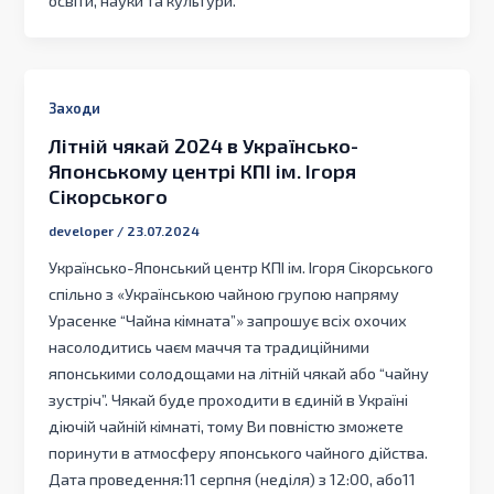
освіти, науки та культури.
Заходи
Літній чякай 2024 в Українсько-
Японському центрі КПІ ім. Ігоря
Сікорського
developer
/
23.07.2024
Українсько-Японський центр КПІ ім. Ігоря Сікорського
спільно з «Українською чайною групою напряму
Урасенке “Чайна кімната”» запрошує всіх охочих
насолодитись чаєм маччя та традиційними
японськими солодощами на літній чякай або “чайну
зустріч”. Чякай буде проходити в єдиній в Україні
діючій чайній кімнаті, тому Ви повністю зможете
поринути в атмосферу японського чайного дійства.
Дата проведення:11 серпня (неділя) з 12:00, або11