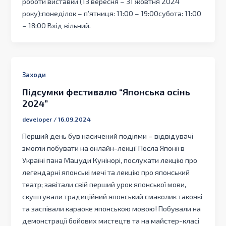
роботи виставки (13 вересня – 31 жовтня 2024
року):понеділок – п’ятниця: 11:00 – 19:00субота: 11:00
– 18:00 Вхід вільний.
Заходи
Підсумки фестивалю “Японська осінь
2024”
developer
/
16.09.2024
Перший день був насичений подіями – відвідувачі
змогли побувати на онлайн-лекції Посла Японії в
Україні пана Мацуди Кунінорі, послухати лекцію про
легендарні японські мечі та лекцію про японський
театр; завітали свій перший урок японської мови,
скуштували традиційний японський смаколик такоякі
та заспівали караоке японською мовою! Побували на
демонстрації бойових мистецтв та на майстер-класі