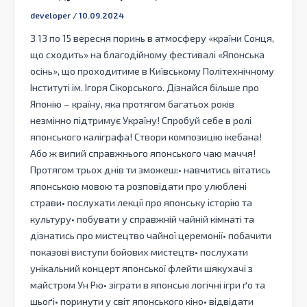
developer
/
10.09.2024
З 13 по 15 вересня поринь в атмосферу «країни Сонця,
що сходить» на благодійному фестивалі «Японська
осінь», що проходитиме в Київському Політехнічному
Інституті ім. Ігоря Сікорського. Дізнайся більше про
Японію – країну, яка протягом багатьох років
незмінно підтримує Україну! Спробуй себе в ролі
японського каліграфа! Створи композицію ікебана!
Або ж випий справжнього японського чаю маччя!
Протягом трьох днів ти зможеш:• навчитись вітатись
японською мовою та розповідати про улюблені
страви• послухати лекції про японську історію та
культуру• побувати у справжній чайній кімнаті та
дізнатись про мистецтво чайної церемонії• побачити
показові виступи бойових мистецтв• послухати
унікальний концерт японської флейти шякухачі з
майстром Ун Рю• зіграти в японські логічні ігри ґо та
шьоґі• поринути у світ японського кіно• відвідати