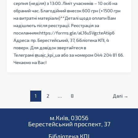
серпня (неділя) з 13:00. Ліміт учасників – 10 осіб на
обраний час. Благодійний внесок 600 грн (+1500 грн
на витратні матеріали)**Деталі щодо оплати Вам
надішлють після реєстрації. Реєстрація за
посиланням:https://forms.gle/aL16u5VgcteAtiip6
Адреса: пр. Берестейський, 37, бібліотека КПІ, 4
поверх. Для довідок звертайтеся в
Телеграмі @uajc_kpi_ua або за номером 044 204 81 66.
Чекаємо на Вас!
1
2
…
8
Далі
→
м.Київ, 03056
Берестейський проспект, 37
Бібліотека КПІ