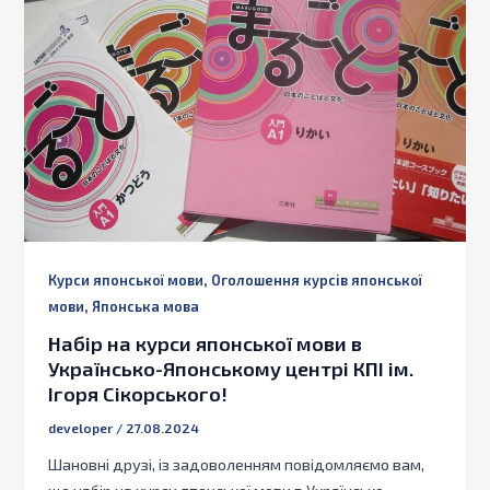
,
Курси японської мови
Оголошення курсів японської
,
мови
Японська мова
Набір на курси японської мови в
Українсько-Японському центрі КПІ ім.
Ігоря Сікорського!
developer
/
27.08.2024
Шановні друзі, із задоволенням повідомляємо вам,
що набір на курси японської мови в Українсько-