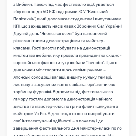
з Вибійки. Також під час фестивалю відбувається
збір коштів до БО БФ підтримки ЗСУ “Київський
Політехнік”, який допомагає студентам і випускникам
КПІ, що захищають нас в лавах Збройних Сил України!
Другий день “Японської осені” був наповнений
різноманітними демонстраціями та майстер-
класами. Гості змогли побувати на демонстрації
мистецтва ікебани, яку провела президентка східно-
європейської філії інституту ікебани “Ікенобо”. Цього
дня кожен міг створити щось своїми руками –
японські солодощі ваґаші, вишиту кульку темарі,
листівку з засушених квітів ошібана, оріґамі чи еко-
торбинку фурошікі. Відпочити від фестивального
гамору гостям допомогла демонстрація чайного
дійства та майстер-клас по грі на флейті шякухачі з
майстром Ун Рю. А для тих, хто хотів випробувати
свої інтелектуальні здібності – з початку і до
завершення фестивального дня майстер-класи по ґо
та шьоґі проводили майстри цих лоґічних ігор. На