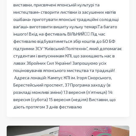
виставки, присвячені японській культурі та
мистецтвам• створити листівки із засушених квітів
ошібана• приготувати японські традиційні солодощі
ваґаші• виготовити вишиту кульку темаріТа багато
іншого! Вхід на фестиваль ВІЛЬНИЙ❤️‍🔥 Під час
фестивалю відбуватиметься збір коштів до БО БФ
підтримки ЗСУ “Київський Політехнік”, який допомагає
студентам і випускникам КПІ, що захищають нас в
лавах Збройних Сил України! Запрошуємо усіх
поціновувачів японського мистецтва та традицій!
Адреса локацій: Кампус КПІ ім. Ігоря Сікорського,
Берестейський проспект, 37 Програма заходу (в
розкладі можливі зміни) 13 вересня (п’ятниця) 14
вересня (субота) 15 вересня (неділя) Виставки, що
діють протягом 3 днів фестивалю