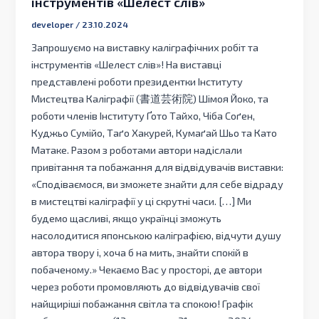
інструментів «Шелест слів»
developer
/
23.10.2024
Запрошуємо на виставку каліграфічних робіт та
інструментів «Шелест слів»! На виставці
представлені роботи президентки Інституту
Мистецтва Каліграфії (書道芸術院) Шімоя Йоко, та
роботи членів Інституту Ґото Тайхо, Чіба Соґен,
Куджьо Сумійо, Таґо Хакурей, Кумаґай Шьо та Като
Матаке. Разом з роботами автори надіслали
привітання та побажання для відвідувачів виставки:
«Сподіваємося, ви зможете знайти для себе відраду
в мистецтві каліграфії у ці скрутні часи. […] Ми
будемо щасливі, якщо українці зможуть
насолодитися японською каліграфією, відчути душу
автора твору і, хоча б на мить, знайти спокій в
побаченому.» Чекаємо Вас у просторі, де автори
через роботи промовляють до відвідувачів свої
найщиріші побажання світла та спокою! Графік