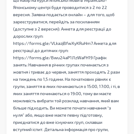
Японському центрі буде проводитися з 2 по 22
вересня. Заявка подається онлайн – для того, щоб
зареєструватися, перейдіть за посиланням
(доступне з 2 вересня): Анкета для реєстрації до
дорослих груп:
https://forms.gle/VLkazjBfwXyKRuHm7 Анкета для
реєстрації до дитячих груп:
https://forms.gle/Bwu24aP1J1zWaFH19 Графік
занять: Навчання в річних групах починається з
жовтня і триває до червня, заняття проходять 2 рази
на тиждень по 1,5 години. На початкових рівнях є
групи, заняття в яких починаються о 15:00, 17:00, і ті, в
яких заняття починаються о 19:00, тому ви маєте
можливість вибрати той розклад навчання, який вам
більше підходить. Ви можете почати навчання “з
нуля” або, якщо вже маєте певну підготовку,
приєднатися до вже існуючих груп, склавши
вступний іспит. Детальна інформація про групи,