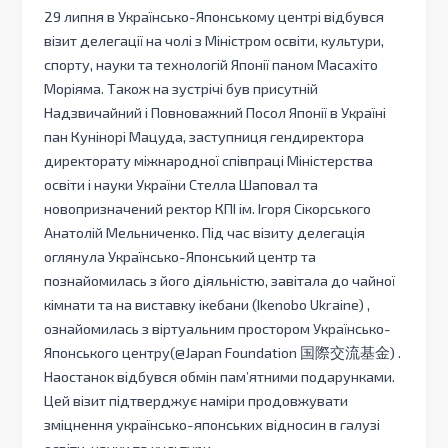
29 липня в Українсько-Японському центрі відбувся
візит делегації на чолі з Міністром освіти, культури,
спорту, науки та технологій Японії паном Масахіто
Моріяма. Також на зустрічі був присутній
Надзвичайний і Повноважний Посол Японії в Україні
пан Кунінорі Мацуда, заступниця гендиректора
директорату міжнародної співпраці Міністерства
освіти і науки України Стелла Шаповал та
новопризначений ректор КПІ ім. Ігоря Сікорського
Анатолій Мельниченко. Під час візиту делегація
оглянула Українсько-Японський центр та
познайомилась з його діяльністю, завітала до чайної
кімнати та на виставку ікебани (Ikenobo Ukraine) ,
ознайомилась з віртуальним простором Українсько-
Японського центру(@Japan Foundation 国際交流基金) .
Наостанок відбувся обмін пам’ятними подарунками.
Цей візит підтверджує наміри продовжувати
зміцнення українсько-японських відносин в галузі