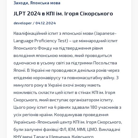
,
Заходи
Японська мова
JLPT 2024 в КПІ ім. Ігоря Сікорського
developer
/
04.12.2024
Кваліфікаційний іспит з японської мови (Japanese-
Language Proficiency Test) – це міжнародний іспит
Японського Фонду на підтвердження рівня
володіння японською мовою, який проводиться
одночасно в усьому світі за підтримки Посольства
Японії. В Україні не проводився декілька років через
епідемію коронавірусу та повномасштабну війну. З
минулого року в Україні охочі знову мають
можливість скласти цей іспит в стінах КПІ ім. Ігоря
Сікорського, який виступає організатором іспиту.
Цього року іспит на 4 рівнях здавали 180 учасників з
усіх регіонів країни. Координував проведення
Українсько-Японський центр КПІ ім. Ігоря Сікорського,
були залучені фахівці ФЛ, ІЕМ, ММІ, ЦМО. Викладачі
КНУ імені Тараса Шевченка, Київського