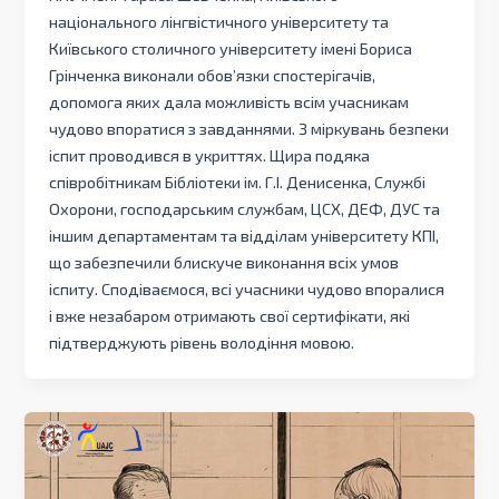
національного лінгвістичного університету та
Київського столичного університету імені Бориса
Грінченка виконали обов’язки спостерігачів,
допомога яких дала можливість всім учасникам
чудово впоратися з завданнями. З міркувань безпеки
іспит проводився в укриттях. Щира подяка
співробітникам Бібліотеки ім. Г.І. Денисенка, Службі
Охорони, господарським службам, ЦСХ, ДЕФ, ДУС та
іншим департаментам та відділам університету КПІ,
що забезпечили блискуче виконання всіх умов
іспиту. Сподіваємося, всі учасники чудово впоралися
і вже незабаром отримають свої сертифікати, які
підтверджують рівень володіння мовою.