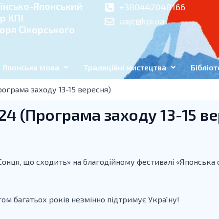
їнсько-Японський
+380442048166
р КПІ
uajc@kpi.ua
Ігоря Сікорського
Японська мова
Традиційні мистецтва
Бібліот
рограма заходу 13-15 вересня)
024 (Програма заходу 13-15 в
 Сонця, що сходить» на благодійному фестивалі «Японська
ягом багатьох років незмінно підтримує Україну!