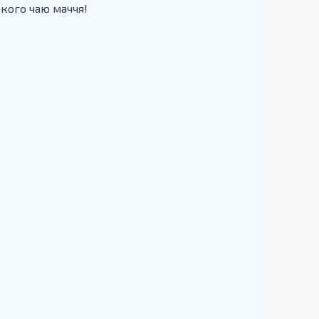
кого чаю маччя!