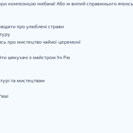
вори композицію ікебана! Або ж випий справжнього японсь
овідати про улюблені страви
ьтуру
тись про мистецтво чайної церемонії
йти шякухачі з майстром Ун Рю
ьтурі та мистецтвам
ґаші