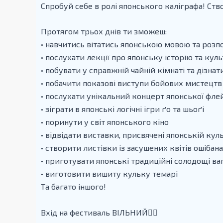
Спробуй себе в ролі японського каліграфа! Ст
Протягом трьох днів ти зможеш:
• навчитись вітатись японською мовою та розп
• послухати лекції про японську історію та кул
• побувати у справжній чайній кімнаті та дізна
• побачити показові виступи бойових мистецтв
• послухати унікальний концерт японської фле
• зіграти в японські логічні ігри ґо та шьоґі
• поринути у світ японського кіно
• відвідати виставки, присвячені японській кул
• створити листівки із засушених квітів ошібана
• приготувати японські традиційні солодощі ва
• виготовити вишиту кульку темарі
Та багато іншого!
Вхід на фестиваль ВІЛЬНИЙ❤️‍🔥